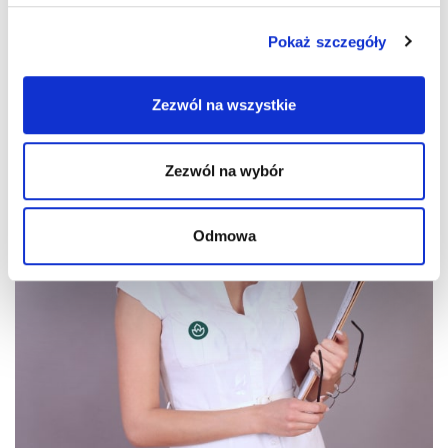
i reklam, aby oferować funkcje społecznościowe i
Pokaż szczegóły
analizować ruch w naszej witrynie. Informacje o tym, jak
korzystasz z naszej witryny, udostępniamy partnerom
społecznościowym, reklamowym i analitycznym.
Zezwól na wszystkie
Partnerzy mogą połączyć te informacje z innymi danymi
otrzymanymi od Ciebie lub uzyskanymi podczas
korzystania z ich usług.
Zezwól na wybór
Odmowa