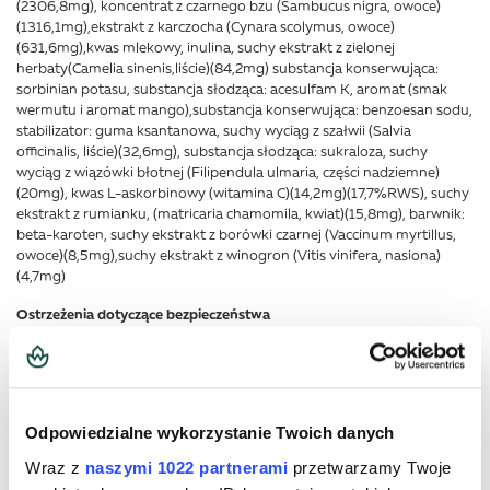
(2306,8mg), koncentrat z czarnego bzu (Sambucus nigra, owoce)
(1316,1mg),ekstrakt z karczocha (Cynara scolymus, owoce)
(631,6mg),kwas mlekowy, inulina, suchy ekstrakt z zielonej
herbaty(Camelia sinenis,liście)(84,2mg) substancja konserwująca:
sorbinian potasu, substancja słodząca: acesulfam K, aromat (smak
wermutu i aromat mango),substancja konserwująca: benzoesan sodu,
stabilizator: guma ksantanowa, suchy wyciąg z szałwii (Salvia
officinalis, liście)(32,6mg), substancja słodząca: sukraloza, suchy
wyciąg z wiązówki błotnej (Filipendula ulmaria, części nadziemne)
(20mg), kwas L-askorbinowy (witamina C)(14,2mg)(17,7%RWS), suchy
ekstrakt z rumianku, (matricaria chamomila, kwiat)(15,8mg), barwnik:
beta-karoten, suchy ekstrakt z borówki czarnej (Vaccinum myrtillus,
owoce)(8,5mg),suchy ekstrakt z winogron (Vitis vinifera, nasiona)
(4,7mg)
Ostrzeżenia dotyczące bezpieczeństwa
Nie należy przekraczać zalecanej dziennej porcji do spożycia.
Suplementy diety nie mogą być stosowane jak substytut (zamiennik)
zróżnicowanej diety.
Produkt nie jest przeznaczony dla małych dzieci,kobiet w ciąży i
Odpowiedzialne wykorzystanie Twoich danych
karmiących.
Dla utrzymania prawidłowego stanu zdrowia należy stosować
Wraz z
naszymi 1022 partnerami
przetwarzamy Twoje
zróżnicowaną dietę i prowadzić zdrowy tryb życia.