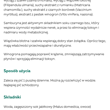
wyciąg z szałwii (Salvia officinalis), wyciąg z wiązówki błotnej
(Filipendula ulmaria), suchy ekstrakt z rumianku (Matricaria
chamomilla ), suchy ekstrakt z czarnych borówek (Vaccinium
myrtillus), ekstrakt z pestek winogron (Vitis vinífera, nasiona).
Sambucyna jest aktywnym składnikiem soku czarnego bzu, który
wspiera czynności wydalnicze nerek, a przez to eliminację toksyn i
nadmiaru wody metabolicznej.
Wiązówka błotna i szałwia wspierają dobry stan żołądka. Oprócz tego,
mają właściwości przeciwzapalne i diuretyczne.
Winogrona pomagają poprawić krążenie, zmniejszają zatrzymywanie
płynów i sprzyjają eliminacji toksyn.
Sposób użycia
Zaleca się pić 1 puszkę dziennie. Można ją rozcieńczyć w wodzie.
Najlepiej pić schłodzony.
Składniki
Woda, zagęszczony sok jabłkowy (Malus domestica, owoce)