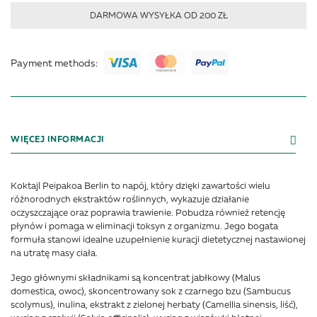
DARMOWA WYSYŁKA OD 200 ZŁ
Payment methods:
WIĘCEJ INFORMACJI
Koktajl Peipakoa Berlin to napój, który dzięki zawartości wielu
różnorodnych ekstraktów roślinnych, wykazuje działanie
oczyszczające oraz poprawia trawienie. Pobudza również retencję
płynów i pomaga w eliminacji toksyn z organizmu. Jego bogata
formuła stanowi idealne uzupełnienie kuracji dietetycznej nastawionej
na utratę masy ciała.
Jego głównymi składnikami są koncentrat jabłkowy (Malus
domestica, owoc), skoncentrowany sok z czarnego bzu (Sambucus
scolymus), inulina, ekstrakt z zielonej herbaty (Camellia sinensis, liść),