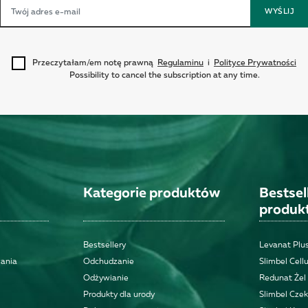
WYŚLIJ
Przeczytałam/em notę prawną
Regulaminu
i
Polityce Prywatności
Possibility to cancel the subscription at any time.
Kategorie produktów
Bestse
produk
Bestsellery
Levanat Plus
wania
Odchudzanie
Slimbel Cellu
Odżywianie
Redunat Żel
Produkty dla urody
Slimbel Cze