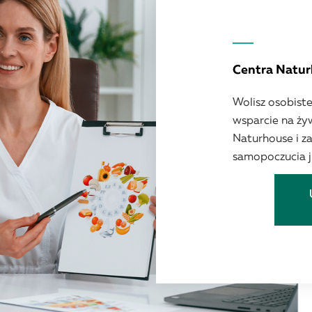
Centra Natu
Wolisz osobiste
wsparcie na ży
Naturhouse i z
samopoczucia ju