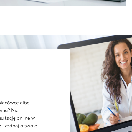
 placówce albo
omu? Nic
ultację online w
 i zadbaj o swoje