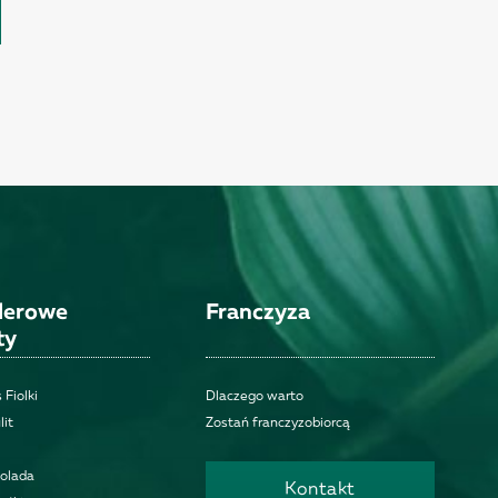
llerowe
Franczyza
ty
 Fiolki
Dlaczego warto
lit
Zostań franczyzobiorcą
kolada
Kontakt