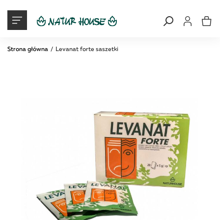
Moje konto
Mój ko
Strona główna
Levanat forte saszetki