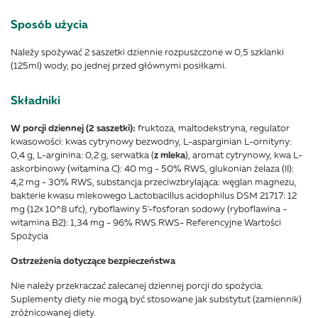
Sposób użycia
Należy spożywać 2 saszetki dziennie rozpuszczone w 0,5 szklanki
(125ml) wody, po jednej przed głównymi posiłkami.
Składniki
W porcji dziennej (2 saszetki):
fruktoza, maltodekstryna, regulator
kwasowości: kwas cytrynowy bezwodny, L-asparginian L-ornityny:
0,4 g, L-arginina: 0,2 g, serwatka (
z mleka
), aromat cytrynowy, kwa L-
askorbinowy (witamina C): 40 mg - 50% RWS, glukonian żelaza (II):
4,2 mg - 30% RWS, substancja przeciwzbrylająca: węglan magnezu,
bakterie kwasu mlekowego Lactobacillus acidophilus DSM 21717: 12
mg (12x 10^8 ufc), ryboflawiny 5'-fosforan sodowy (ryboflawina -
witamina B2): 1,34 mg - 96% RWS.RWS- Referencyjne Wartości
Spożycia
Ostrzeżenia dotyczące bezpieczeństwa
Nie należy przekraczać zalecanej dziennej porcji do spożycia.
Suplementy diety nie mogą być stosowane jak substytut (zamiennik)
zróżnicowanej diety.