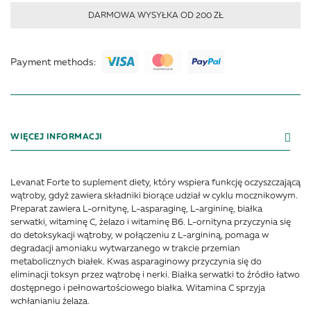
DARMOWA WYSYŁKA OD 200 ZŁ
Payment methods:
WIĘCEJ INFORMACJI
Levanat Forte to suplement diety, który wspiera funkcję oczyszczającą
wątroby, gdyż zawiera składniki biorące udział w cyklu mocznikowym.
Preparat zawiera L-ornitynę, L-asparaginę, L-argininę, białka
serwatki, witaminę C, żelazo i witaminę B6. L-ornityna przyczynia się
do detoksykacji wątroby, w połączeniu z L-argininą, pomaga w
degradacji amoniaku wytwarzanego w trakcie przemian
metabolicznych białek. Kwas asparaginowy przyczynia się do
eliminacji toksyn przez wątrobę i nerki. Białka serwatki to źródło łatwo
dostępnego i pełnowartościowego białka. Witamina C sprzyja
wchłanianiu żelaza.