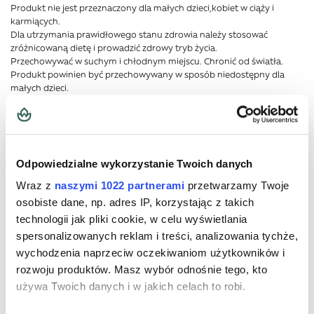
Produkt nie jest przeznaczony dla małych dzieci,kobiet w ciąży i
karmiących.
Dla utrzymania prawidłowego stanu zdrowia należy stosować
zróżnicowaną dietę i prowadzić zdrowy tryb życia.
Przechowywać w suchym i chłodnym miejscu. Chronić od światła.
Produkt powinien być przechowywany w sposób niedostępny dla
małych dzieci.
Dodatkowe informacje
Odpowiedzialne wykorzystanie Twoich danych
Więcej informacji
Ilość netto
100 g
Wraz z
naszymi 1022 partnerami
przetwarzamy Twoje
osobiste dane, np. adres IP, korzystając z takich
Forma podania
saszetki
technologii jak pliki cookie, w celu wyświetlania
spersonalizowanych reklam i treści, analizowania tychże,
Zalecana jednorazowa porcja
1
wychodzenia naprzeciw oczekiwaniom użytkowników i
Liczba porcji w opakowaniu
20
rozwoju produktów. Masz wybór odnośnie tego, kto
używa Twoich danych i w jakich celach to robi.
Szerokość
6,2 cm