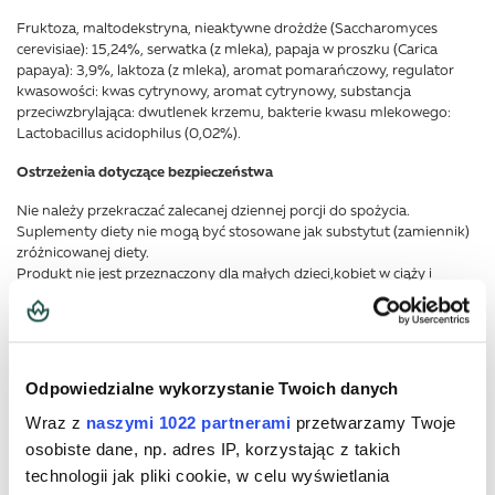
Fruktoza, maltodekstryna, nieaktywne drożdże (Saccharomyces
cerevisiae): 15,24%, serwatka (z mleka), papaja w proszku (Carica
papaya): 3,9%, laktoza (z mleka), aromat pomarańczowy, regulator
kwasowości: kwas cytrynowy, aromat cytrynowy, substancja
przeciwzbrylająca: dwutlenek krzemu, bakterie kwasu mlekowego:
Lactobacillus acidophilus (0,02%).
Ostrzeżenia dotyczące bezpieczeństwa
Nie należy przekraczać zalecanej dziennej porcji do spożycia.
Suplementy diety nie mogą być stosowane jak substytut (zamiennik)
zróżnicowanej diety.
Produkt nie jest przeznaczony dla małych dzieci,kobiet w ciąży i
karmiących.
Dla utrzymania prawidłowego stanu zdrowia należy stosować
zróżnicowaną dietę i prowadzić zdrowy tryb życia.
Przechowywać w suchym i chłodnym miejscu. Chronić od światła.
Produkt powinien być przechowywany w sposób niedostępny dla
Odpowiedzialne wykorzystanie Twoich danych
małych dzieci.
Wraz z
naszymi 1022 partnerami
przetwarzamy Twoje
osobiste dane, np. adres IP, korzystając z takich
Dodatkowe informacje
technologii jak pliki cookie, w celu wyświetlania