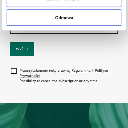
Dołącz do ruchu Naturhouse i zainspiruj się
naszymi treściami, ofertami specjalnymi i nie tylko!
Odmowa
WYŚLIJ
Przeczytałam/em notę prawną
Regulaminu
i
Polityce
Prywatności
Possibility to cancel the subscription at any time.