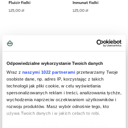
Fluicir fiolki
Inmunat fiolki
125,00 zł
125,00 zł
Odpowiedzialne wykorzystanie Twoich danych
Wraz z
naszymi 1022 partnerami
przetwarzamy Twoje
DO KOSZYKA
DO KOSZYKA
DO KOSZYKA
DO KOSZYKA
osobiste dane, np. adres IP, korzystając z takich
technologii jak pliki cookie, w celu wyświetlania
Panakibiotic fiolki
Levanat plus fiolki 7szt.
spersonalizowanych reklam i treści, analizowania tychże,
wychodzenia naprzeciw oczekiwaniom użytkowników i
98,00 zł
65,00 zł
rozwoju produktów. Masz wybór odnośnie tego, kto
używa Twoich danych i w jakich celach to robi.
Jeśli wyrazisz na to zgodę, chcielibyśmy również: