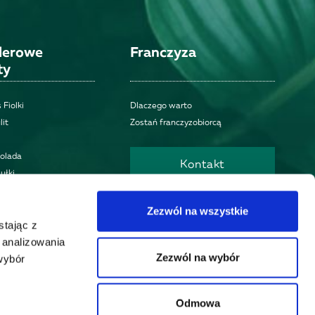
llerowe
Franczyza
ty
 Fiolki
Dlaczego warto
lit
Zostań franczyzobiorcą
kolada
Kontakt
ułki
Znajdź placówkę
Zezwól na wszystkie
stając z
, analizowania
Otwórz biznes
Zezwól na wybór
wybór
Odmowa