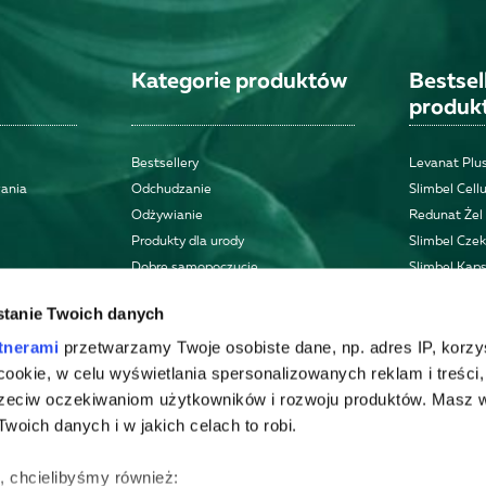
Kategorie produktów
Bestse
produk
Bestsellery
Levanat Plus
wania
Odchudzanie
Slimbel Cellu
Odżywianie
Redunat Żel
Produkty dla urody
Slimbel Cze
Dobre samopoczucie
Slimbel Kaps
Zdrowie
tanie Twoich danych
Zestawy
Inne
tnerami
przetwarzamy Twoje osobiste dane, np. adres IP, korzy
ki cookie, w celu wyświetlania spersonalizowanych reklam i treści
zeciw oczekiwaniom użytkowników i rozwoju produktów. Masz 
woich danych i w jakich celach to robi.
ę, chcielibyśmy również: