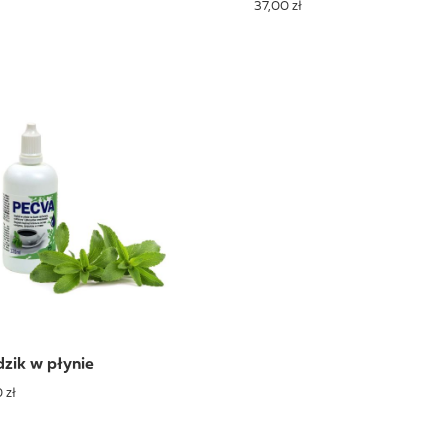
37,00 zł
dzik w płynie
 zł