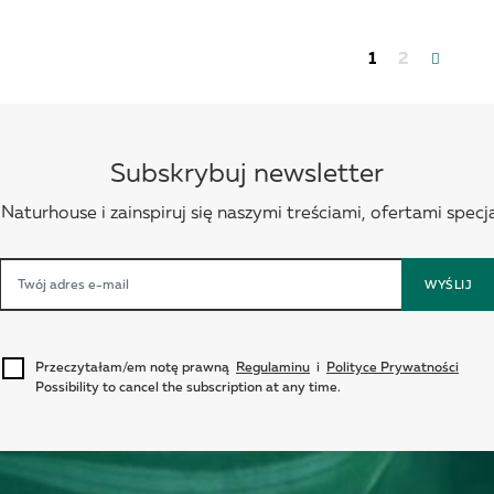
1
2
Subskrybuj newsletter
aturhouse i zainspiruj się naszymi treściami, ofertami specja
WYŚLIJ
Przeczytałam/em notę prawną
Regulaminu
i
Polityce Prywatności
Possibility to cancel the subscription at any time.