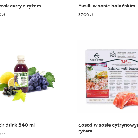
czak curry z ryżem
Fusilli w sosie bolońskim
 zł
37,00 zł
cir drink 340 ml
Łosoś w sosie cytrynowy
ryżem
 zł