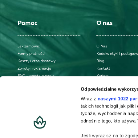
Pomoc
O nas
Jak zamówić
O Nas
Formy płatności
Kodeks etyki i postępo
Koszty i czas dostawy
Blog
Zwroty i reklamacje
Kontakt
FAQ – częste pytania
Kariera
Regulamin
Odpowiedzialne wykorzys
Polityka prywatności
Wraz z
naszymi 1022 par
takich technologii jak pli
tychże, wychodzenia napr
odnośnie tego, kto używa T
Jeśli wyrazisz na to zgod