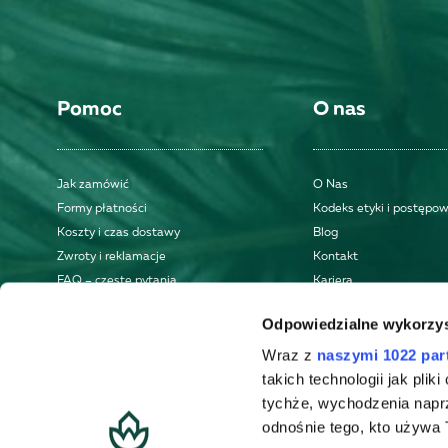
Pomoc
O nas
Jak zamówić
O Nas
Formy płatności
Kodeks etyki i postępo
Koszty i czas dostawy
Blog
Zwroty i reklamacje
Kontakt
FAQ – częste pytania
Kariera
Regulamin
Odpowiedzialne wykorzys
Polityka prywatności
Wraz z
naszymi 1022 par
takich technologii jak pli
tychże, wychodzenia napr
odnośnie tego, kto używa T