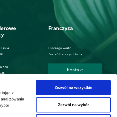
llerowe
Franczyza
ty
 Fiolki
Dlaczego warto
lit
Zostań franczyzobiorcą
kolada
Kontakt
ułki
Znajdź placówkę
Zezwól na wszystkie
stając z
, analizowania
Otwórz biznes
Zezwól na wybór
wybór