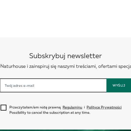
Subskrybuj newsletter
aturhouse i zainspiruj się naszymi treściami, ofertami specja
WYŚLIJ
Przeczytałam/em notę prawną
Regulaminu
i
Polityce Prywatności
Possibility to cancel the subscription at any time.