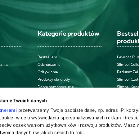
Kategorie produktów
Bestse
produk
Bestsellery
Levanat Plus
wania
Odchudzanie
Slimbel Cellu
Odżywianie
Redunat Żel
Produkty dla urody
Slimbel Cze
Dobre samopoczucie
Slimbel Kaps
Zdrowie
tanie Twoich danych
Zestawy
Inne
tnerami
przetwarzamy Twoje osobiste dane, np. adres IP, korzy
ki cookie, w celu wyświetlania spersonalizowanych reklam i treści
zeciw oczekiwaniom użytkowników i rozwoju produktów. Masz 
woich danych i w jakich celach to robi.