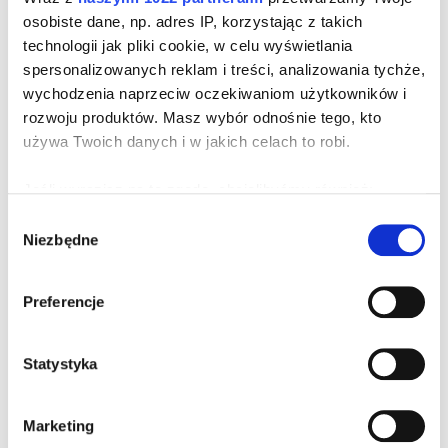
osobiste dane, np. adres IP, korzystając z takich
technologii jak pliki cookie, w celu wyświetlania
spersonalizowanych reklam i treści, analizowania tychże,
wychodzenia naprzeciw oczekiwaniom użytkowników i
rozwoju produktów. Masz wybór odnośnie tego, kto
używa Twoich danych i w jakich celach to robi.
DO KOSZYKA
DO KOSZYKA
DO KOSZYKA
DO KOSZYKA
Jeśli wyrazisz na to zgodę, chcielibyśmy również:
Slimbel Hepavitalium
Slimbel system o smaku
Gromadzić dane dotyczące Twojej lokalizacji
waniliowym z płatkami
Wybór
92,00 zł
w czekoladzie
Niezbędne
geograficznej z dokładnością nawet do kilku metrów
zgody
96,60 zł
Identyfikować Twoje urządzenie, aktywnie analizując
charakteryzującego je zbiory danych (fingerprinting,
Preferencje
czyli wirtualny odcisk palca)
Dowiedz się więcej odnośnie tego, jak Twoje osobiste
Statystyka
dane są przetwarzane oraz ustaw własne preferencje w
sekcji szczegółów
. W Deklaracji plików cookie możesz
zmienić lub wycofać swoją zgodę w dowolnej chwili.
Marketing