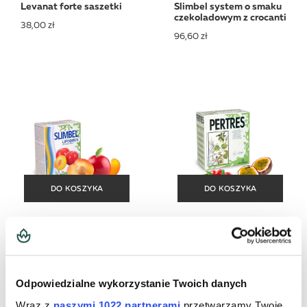
Levanat forte saszetki
Slimbel system o smaku
czekoladowym z crocanti
38,00 zł
96,60 zł
DO KOSZYKA
DO KOSZYKA
DO KOSZYKA
DO KOSZYKA
Slimbel Lipodren
Pertres Saszetki
95,00 zł
57,00 zł
Odpowiedzialne wykorzystanie Twoich danych
Wraz z
naszymi 1022 partnerami
przetwarzamy Twoje