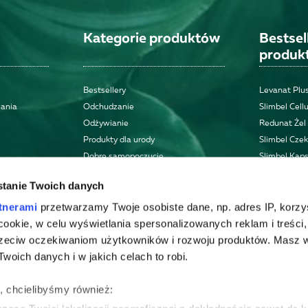
Kategorie produktów
Bestse
produk
Bestsellery
Levanat Plus
wania
Odchudzanie
Slimbel Cellu
Odżywianie
Redunat Żel
Produkty dla urody
Slimbel Cze
Dobre samopoczucie
Slimbel Kaps
Zdrowie
tanie Twoich danych
Zestawy
Inne
tnerami
przetwarzamy Twoje osobiste dane, np. adres IP, korzy
ki cookie, w celu wyświetlania spersonalizowanych reklam i treści
zeciw oczekiwaniom użytkowników i rozwoju produktów. Masz 
woich danych i w jakich celach to robi.
ę, chcielibyśmy również: