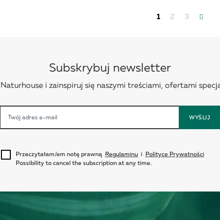
1
2
3
Subskrybuj newsletter
aturhouse i zainspiruj się naszymi treściami, ofertami specja
WYŚLIJ
Przeczytałam/em notę prawną
Regulaminu
i
Polityce Prywatności
Possibility to cancel the subscription at any time.