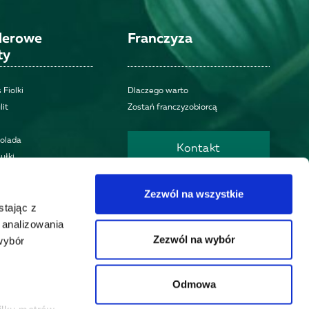
llerowe
Franczyza
ty
 Fiolki
Dlaczego warto
lit
Zostań franczyzobiorcą
kolada
Kontakt
ułki
Znajdź placówkę
Zezwól na wszystkie
stając z
, analizowania
Otwórz biznes
Zezwól na wybór
wybór
Odmowa