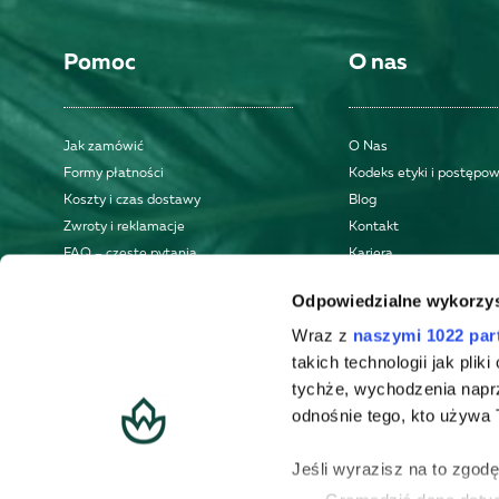
Pomoc
O nas
Jak zamówić
O Nas
Formy płatności
Kodeks etyki i postępo
Koszty i czas dostawy
Blog
Zwroty i reklamacje
Kontakt
FAQ – częste pytania
Kariera
Regulamin
Odpowiedzialne wykorzys
Polityka prywatności
Wraz z
naszymi 1022 par
takich technologii jak pli
tychże, wychodzenia napr
odnośnie tego, kto używa T
Jeśli wyrazisz na to zgod