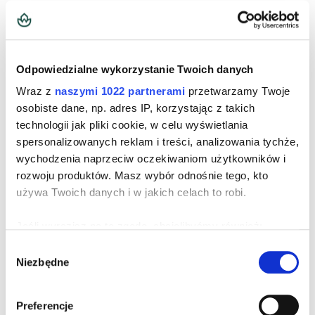
Odpowiedzialne wykorzystanie Twoich danych
DO KOSZYKA
DO KOSZYKA
Wraz z
naszymi 1022 partnerami
przetwarzamy Twoje
DO KOSZYKA
DO KOSZYKA
osobiste dane, np. adres IP, korzystając z takich
technologii jak pliki cookie, w celu wyświetlania
Fibroki z CLA
Slimbel Lipodren
spersonalizowanych reklam i treści, analizowania tychże,
39,99 zł
95,00 zł
wychodzenia naprzeciw oczekiwaniom użytkowników i
rozwoju produktów. Masz wybór odnośnie tego, kto
używa Twoich danych i w jakich celach to robi.
Jeśli wyrazisz na to zgodę, chcielibyśmy również:
Gromadzić dane dotyczące Twojej lokalizacji
Wybór
Niezbędne
geograficznej z dokładnością nawet do kilku metrów
zgody
Identyfikować Twoje urządzenie, aktywnie analizując
charakteryzującego je zbiory danych (fingerprinting,
Preferencje
DO KOSZYKA
DO KOSZYKA
DO KOSZYKA
DO KOSZYKA
czyli wirtualny odcisk palca)